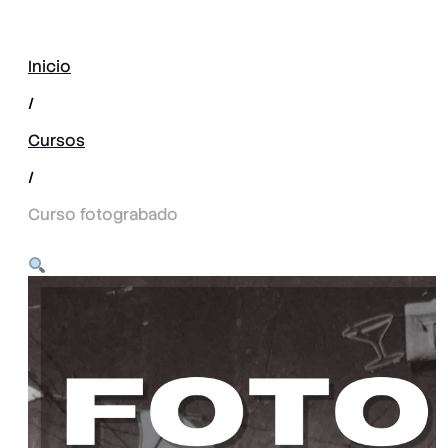
Inicio
/
Cursos
/
Curso fotograbado